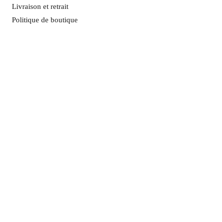
Livraison et retrait
Politique de boutique
Me c
ontacter
HEURES D'OUVERTURE:
Lun.- ven. : 9 h - 19 h
Samedi : 9 h - 17 h
S'ABONNER MAINTENANT
ADRESSE :
06800 Cagnes-sur-Mer